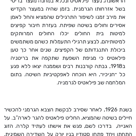
הראשונה, נעצר פילאטיס ונכלא במחנה מעצר בריטי
בשל אזרחותו הגרמנית. בזמן שהיה במעצר הקדיש
את מירב זמנו לשיפור התרגילים שהמציא והחל לאמן
אסירים וחולים בשיטה שפיתח. בעזרת חיבור קפיצים
למיטות בית החולים יכלו החולים המרותקים
למיטותיהם, לבצע תרגילי התעמלות כשהם משתמשים
ביכולת התנגדותם של הקפיצים. שנים אחר כך טען
פילאטיס כי מגיפת השפעת שתקפה את בריטניה
ב1918, גבתה קורבנות רבים ושממנה יצאו ללא פגע
כל ״חניכיו״, היא הוכחה לאפקטיביות השיטה.
בתום
המלחמה שב פילאטיס לגרמניה.
בשנת 1926, לאחר שסירב לבקשת הצבא הגרמני להכשיר
חיילים בשיטה שהמציא, החליט פילאטיס להגר לארה”ב. על
האנייה, בדרכו לשם, פגש את אישתו לעתיד קלרה. הזוג
התחתן ויחד פתחו סטודיו בניו יורק על השדירה השמינית.