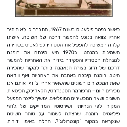
כאשר נפטר פילאטיס בשנת 1967, התברר כי לא הותיר
אחריו צוואה בנוגע להמשך דרכה של השיטה. אישתו
קלרה המשיכה להפעיל את הסטודיו לפילאטיס בשדירה
השמינית במנהטן. ב1970 היא מינתה את רומנה
למנהלת הסטודיו והפקידה בידיה את האחריות להמשך
דרכם של הזוג בצורה הנאמנה ביותר למקור שהכירה
היטב. רומנה קיבלה באהבה את האחריות ואף ווידאה
שאת המכשירים השונים שהשאיר אחריו ג’וזף, אותם אנו
מכירים היום – הרפורמר הסטנדרטי, הקאדילק, הכיסאות
השונים ושאר המכשירים המופלאים, ימשיך לייצר המפעל
המקורי לפי הנחיותיו ושירטוטיו המדוייקים של ג’וזף
פילאטיס. רומנה, שרצתה לשמור על טוהר השיטה
שנקראה במקור “קונטרולוג’י”, החלה באימון דורות