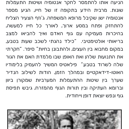
הניעה אותו להתמסר לחקר אנטומיה ושיטות התעמלות
שונות. מרבית הידע בתקופה זו של חייו, הגיע מספר
אנטומיה ישן שקיבל מרופא המשפחה. ג’וזף הצעיר הצליח
להתחזק ופתח במסע ארוך, לאורך כל חייו למעשה,
בהיכרות מעמיקה עם גוף האדם ואיך להביאו למצב
בריאותי אולטימטיבי. “כילד נהגתי לשכב שעות בטבע,
במקום מחבוא בין העצים, ולהתבונן בחיות” סיפר. “חקרתי
את התנועות שלהן ואת האופן שבו מלמדת האם את הגור
שלה לשרוד בטבע.” פילאטיס המשיך להעמיק בלימודיו
האוטו-דידאקטיים ובמהלך הזמן, הודות לשילוב הנדיר
שערך בין שיטות ההתעמלות המערביות שמקורן ביוון
וברומא העתיקה ובין תורות הגוף מהמזרח, גיבש תפיסת
גוף ונפש יוצאת דופן וייחודית.